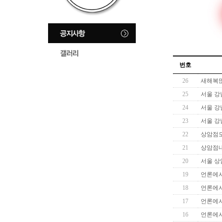
번호
26
새해복
25
서울 강
24
서울 강
23
서울 강
22
상암점
21
상암점
20
서울 상
19
언론에서
18
언론에서
17
언론에서
16
언론에서