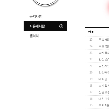
번호
25
무료 웹툰
24
무료 웹툰
23
남자들의
22
임신 초
21
임신자연
20
임신배란
19
대학생 소
18
모바일신용
17
신용보증
16
대한민국 
15
주택 대