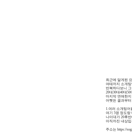
최근에 알게된 요
여태까지 소개팅
반복하다보니 그
20대30대40대
마지막 연애한지 
어쨋든 결과부터
1.여러 소개팅어
여기 5명 정도랑
나이대가 20후반
아직까진 내상입
주소는 https://soga