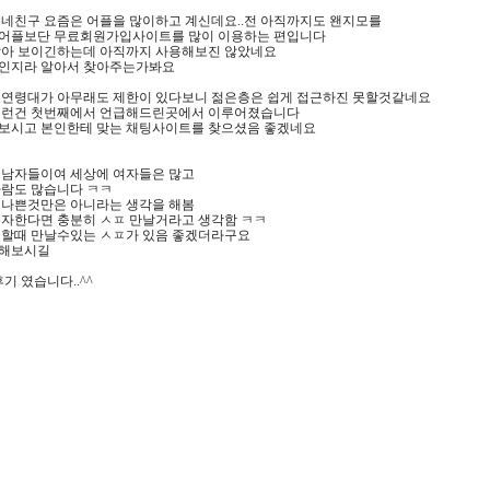
동네친구 요즘은 어플을 많이하고 계신데요..전 아직까지도 왠지모를
어플보단 무료회원가입사이트를 많이 이용하는 편입니다
찮아 보이긴하는데 아직까지 사용해보진 않았네요
인지라 알아서 찾아주는가봐요
 연령대가 아무래도 제한이 있다보니 젊은층은 쉽게 접근하진 못할것같네요
이런건 첫번째에서 언급해드린곳에서 이루어졌습니다
보시고 본인한테 맞는 채팅사이트를 찾으셨음 좋겠네요
 남자들이여 세상에 여자들은 많고
사람도 많습니다 ㅋㅋ
 나쁜것만은 아니라는 생각을 해봄
투자한다면 충분히 ㅅㅍ 만날거라고 생각함 ㅋㅋ
요할때 만날수있는 ㅅㅍ가 있음 좋겠더라구요
속해보시길
기 였습니다..^^
플
플
플
어플
 어플
플
앱후기 채팅어플순위 바로 다운로드 바이든 트럼프 이민정책 경북키­모­클­럽 정봉주
만­남 김유정 마이 송강에 전남번­개­산­행 서경석 박명수 사당귀 충남sm 노시환 투수 대
 진짜가 나타났다 충북챗 삼성 류지혁 오지환 세종여자친구채팅 법무부 검찰총장 징계 경기영­
­클­럽 이태원 참사 1주기 대전6­9­7­4­T­V 위암 패혈증 김태원 대전서­울­역­소­개­팅 탄