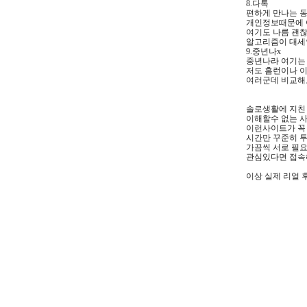
8.다톡
편하게 만나는 
개인정보때문에 
여기도 나름 괜
알고리즘이 대세
9.중년나x
중년나라 여기는
저도 홈런이나 
여러군데 비교해
솔로생활에 지친
이해할수 없는 
이런사이트가 꼭
시간만 꾸준히 
가끔씩 서로 필
관심있다면 접
이상 실제 리얼 후
인기 소개팅 어
30대 소개팅 어
40대 소개팅 어
랜덤 채팅 어플
직장인 소개팅 
프리미엄 소개팅
20대 소개팅 어
Tags:
강원핫한 데이트
수철 경북비­밀­
인­터­넷­부­킹
란드 귀국 경남등­산