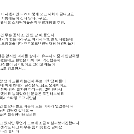
 아시겠지만 ㄴㅈ 이렇게 쓰고 대화가 끝나고요
 지방애들이 겁나 많더라구요..
못봤네요 소개팅어플순위 무료채팅앱 추천.
이건 무슨 공식 조,건 만,남 어,플인지
 찾기가 힘들더라구요 여기서 딱한번 만나봤는데
..도망쳤습니다 ㅋㅋ오프녀만남채팅 애인만들기
건은 없지만 여자들 상태가..유부녀 아줌마 만남채팅
해봤는데요 한번은 어찌어찌 먹긴했는데
 사진빨이 심각했어요 그리고 애들이
x도 없으면서..;;
랑 언어 교환 하는건데 주로 어학당 애들이
데 이게 최대의 단점은 만,남도 오케이이고
진짜 언어 교환만 한다는점.. 2명 만나서
 했네요 능력있으신 분들은 도전해보세요
섹시스타킹 오프녀만남
긴 했으나 별로 마음에 드는 여자가 없었습니다
낭비였던것 같네요 ㅠ
들은 접속한번해보세요
고 있지만 무언가 모르게 조금 어설퍼보이긴합니다
 생각도 나고 아무튼 좀 비슷한것 같아요
아나긴 합니다