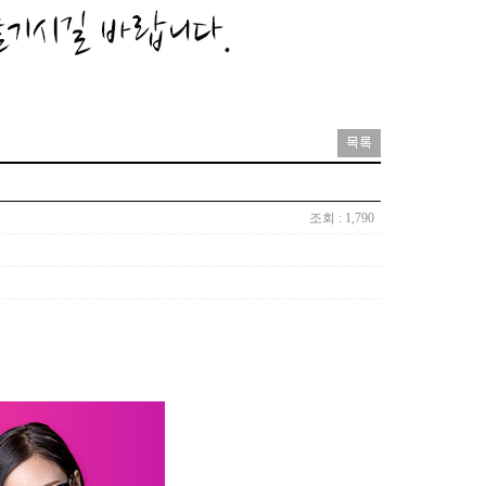
조회 : 1,790
트
가까운 우리동네 만남 파트너를...
gae.top