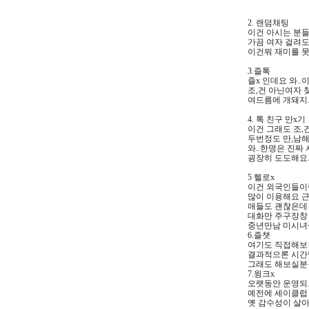
2. 랜덤채팅
이건 아시는 분들
가끔 여자 걸려도
이건뭐 재미를 
3.즐톡
즐x 인데요 와..
조,건 아닌여자
여드름에 개돼지
4. 톡 친구 만x기
이건 그래도 조,
두번정도 만,남
와..한명은 진짜
굉장히 도도해요..
5 헬로x
이건 외국인들이
많이 이용해요 근
애들도 괜찮은데 
대화만 주구장창
중년만남 미시녀
6.즐챗
여기도 직접해보
결과적으론 시간
그래도 해보실분
7.윙크x
오랫동안 운영되
예전에 세이클럽
옛 감수성이 살