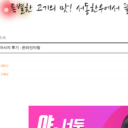
0:26
사지 후기 - 온­라­인­미­팅
[801]
[786]
소개팅어플 100% 보장 | 소개팅사이
능력있는 남성이라면 관심을 가져보세요 | iPhone 도 웹 접속가능 | 
만남사이트 순위 - 소개팅어플.
만남 어플 무료 - 만남 어플 무료 검색 : https://so