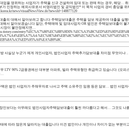
대업을 영위하는 사업자가 주택을 신규 건설하여 임대 또는 판매 하는 경우, 해당… 
토부가 인정하는 예외사유로서 비영리법인 및 공익법인* 이 목적 사업의 경비 충당을 
.korea.kr/news/visualNewsView.do?newsId=148877120
담보대출 주택 매매 임대사업자 법인 대출가능할까 ? ? 익선생의작은마을
대출의 대해서 알아보려고 합니다 주택담보대출은 주택을 담보 제공하여 대출을 실행하
에 대해서 알아보겠습니다 일단, 주택매매 및 임대사업자 OR 법인은 주택담보대출이 
택시장이 불안정해지면…
oh-ikju.tistory.com/entry/%EC%A7%80%EC%8B%9DIN-%EC%A3%BC%ED%83%9
B%A7%A4%EB%A7%A4-%EC%9E%84%EB%8C%80%EC%82%AC%EC%97%85%EC%
%EB%8A%A5%ED%95%A0%EA%B9%8C
보대출 관련 블로그
추가담보대출 후순위 결손법인 가능한 곳
방 사실상 누군가 제게 개인사업자, 법인사업자 주택추가담보대출 차이점 무엇이냐 ..
대출 대표자 담보제공 회사 채무자 LTV 90%
무 LTV 90% 2금융권에선 대부분 아파트, 빌라 주택유형만 취급하고 있습니다. (오
라…
담보대출 부결된다면
주택은 법인 사업자가 주채무자로 나서고 주택 소유주인 임원 등은 담보… 법인 사업자
보대출 관련 카페 검색
담보대출 정말 대박이네요ㅎㅎ
장인보다는 아무래도 법인사업자주택담보대출이 훨씬 까다롭다고 해서… 그것도 나름대로
보대출 도움 감사드립니다.
상태에 따라 많은게 달라지는 대출입니다 이건 법인이나 개인이나 차이가 없는 부분이
…