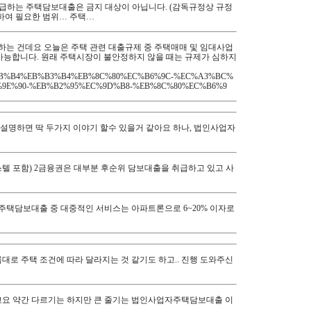
취급하는 주택담보대출은 금지 대상이 아닙니다. (감독규정상 규정
위하여 필요한 범위… 주택…
는 건데요 오늘은 주택 관련 대출규제 중 주택매매 및 임대사업
불가능합니다. 원래 주택시장이 불안정하지 않을 때는 규제가 심하지
D%EB%8B%B4%EB%B3%B4%EB%8C%80%EC%B6%9C-%EC%A3%BC%
9E%90-%EB%B2%95%EC%9D%B8-%EB%8C%80%EC%B6%9
 설명하면 딱 두가지 이야기 할수 있을거 같아요 하나, 법인사업자
피스텔 포함) 2금융권은 대부분 후순위 담보대출을 취급하고 있고 사
주택담보대출 중 대중적인 서비스는 아파트론으로 6~20% 이자로
 주택 조건에 따라 달라지는 것 같기도 하고.. 진행 도와주신
고요 약간 다르기는 하지만 큰 줄기는 법인사업자주택담보대출 이