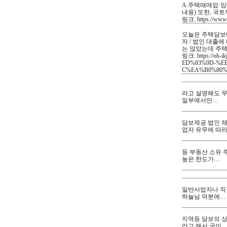
A.주택매매업·임
내용) 또한, 국
링크: https://www
【지식IN】 주택
오늘은 주택담보
자 / 법인 대출
는 않았는데 주
링크: https://
ED%83%9D-%E
C%EA%B0%80
법인사업자주택담
법인사업자 주택
라고 설명해도 무
일부에서만…
법인사업자주택담보
담보제공 법인 채
업자 유무에 따
법인사업자주택
등 부동산 소유 
높은 한도가…
법인사업자주택담
법인사업자주택
일반사업자나 직
하늘님 덕분에…
법인사업자주택담
지역등 담보의 
라고 해서 굳이