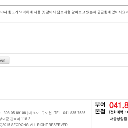
보대출 문의 드립니다.
야지 한도가 넉넉하게 나올 것 같아서 담보대출 알아보고 있는데 궁금한게 있어서요.^
 월변 / 무직자 월세 보증금 대출 / 연체자 300 대출 / 밴드 급전 / 30 50 급전 / 3금융
수수료 먹튀 / 토요일 대출 / 창업대출 / 리드코프 후기 / 기 대출 과다자 100 만원 대출 /
용대출 / 사금융 신불자대출 / 갠돈 / 휴대폰 미납 대출 / 주부대출 / 케이뱅크 비상금대출
08-05-89108 | 대표자 : 구도현 | TEL : 041-835-7585
 부여군 관북리 118-2
)2015 SEODONG. ALL RIGHT RESERVED.