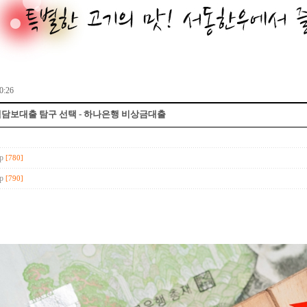
0:26
보대출 탐구 선택 - 하나은행 비상금대출
op
[780]
op
[790]
대부업체 순위 : 1위부터 공식 자료 총정리 - 
대부업체 순위를 알아보겠습니다. 금융감독원이 선정한 '서민금융 우수 대부업
대출센터 : https://loandb.top