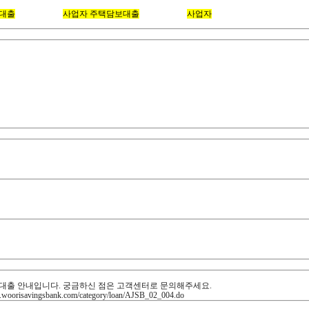
대출 시 신고여부
대출
시 신고여부
사업자 주택담보대출
을 받기 위해
사업자
를 냈는데요 민원24시 신
대출 HOT TOPIC
업자대출…내년 부동산시장 폭락 뇌관되나
규제가 강화되면서 상대적으로 규제가 덜한 비은행권으로 주택담보대출이 몰린 것으로 
정비율(LTV) 등 가계대출 규제가…
선정
대출 BEST NEWS
 옥죄던 대출·세금 규제 전면 해제…서울 등 투기지역 해…
대출·금융·세제 규제가 내년부터 대폭 풀린다. 규제지역 다주택자에 대한 주택담보대
4%로, 4주택 이상·법인의 경우…
족쇄’ 풀고 아파트 임대사업자 제도 부활
울과 수도권 일부)에서 원천 금지하는 주택담보대출은 담보인정비율(LTV) 30% 한도
㎡ 이하 아파트를 10년간 장기임대할…
사실상 무력화…대출 족쇄도 풀린다
주택가액에 따라 1~3%의 취득세를 부과한다. 하지만 3주택 이하인 경우 8%, 4주택 
사업자에 대해서는 규제지역 내 LTV…
보대출 웹문서 내용
대출 ? 우리금융저축은행
대출 안내입니다. 궁금하신 점은 고객센터로 문의해주세요.
woorisavingsbank.com/category/loan/AJSB_02_004.do
업자 주택담보대출은 모든 지역에서 금지되고 있습니다 ? 전체 | 카드/한컷 | 뉴스 | 