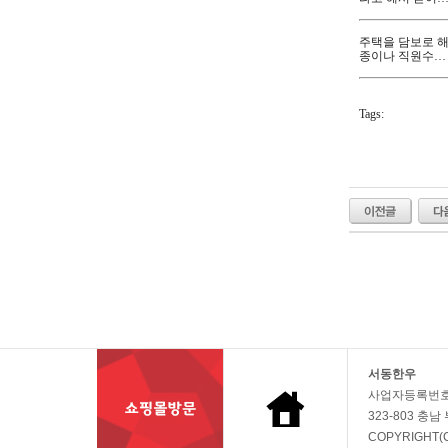
법인사업자주택담
주택을 담보로 해
종이나 직원수…
Tags:
무직자 급전 / 대구
개인 급전 / 작대 
용불량자대출 / 신
의
왕
카
카
오
톡
친
구
찾
서동한우
기
비
사업자등록번호 : 3
아
323-803 충남
탑-
시
COPYRIGHT(C