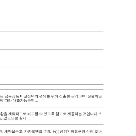
… 각종 비리와 부당대우, 사건사고와 미담 등 모든 얘깃거리를 알
러 금융사의 금리를 비교해서 본인의 상환계획에 맞는 상품을 선
사건사고와 미담 등 모든 얘깃거리를 알려주세요.이메일 : 카카오
 10조… 최 의원은 "특례보금자리론이 흥행을 이어가기 위해선 시
용은 금융상품 비교선택의 편의를 위해 산출한 금액이며, 전월취급
등에 따라 대출가능금액…
털
을 개략적으로 비교할 수 있도록 참고로 제공하는 것입니다. *
고 있으므로 실제…
, 카카오뱅크, 기업 등) |
 신한, 새마을금고, 카카오뱅크, 기업 등) | 금리인하요구권 신청 및 서