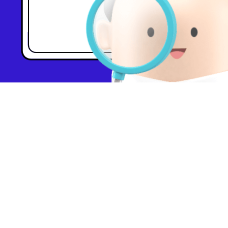
대출 올바른 선택 소개합니다
 관한 정리 주요 내용
대출 한도 주목하는 이유는? 장점은
 체감상 느껴지는 내용 좋을까
 관한 놀라운 내용 깔끔한 내용
이금융대부
대부
주택담보대출금리비교사이트 트렌드 내용 도움
비교사이트 지식인 검색
리비교사이트 좀 알려주세요~
리비교 질문
비교사이트 어디로 알아보는게 좋을까요~?
교사이트 HOT TOPIC
‘금리인하요구권 행사 유리 차주’ 직접 찾아 안내
교사이트 BEST NEWS