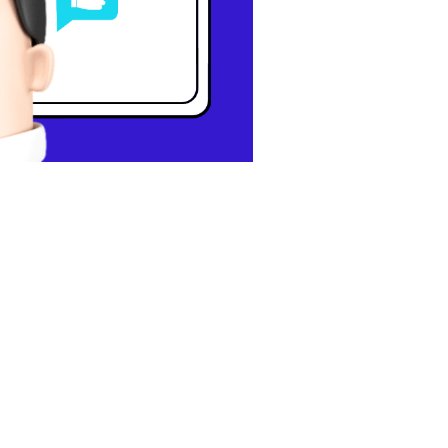
되는 정보