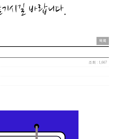
조회 : 1,667
, 정식등록 안전한 업체